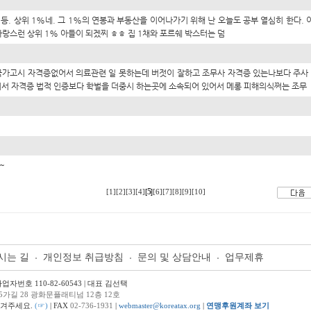
 1등. 상위 1%네. 그 1%의 연봉과 부동산을 이어나가기 위해 난 오늘도 공부 열심히 한다.
자랑스런 상위 1% 아들이 되겠찌 ㅎㅎ 집 1채와 포르쉐 박스터는 덤
국가고시 자격증없어서 의료관련 일 못하는데 버젓이 잘하고 조무사 자격증 있는나보다 주사 
어서 자격증 법적 인증보다 학벌을 더중시 하는곳에 소속되어 있어서 메롱 피해의식쩌는 조무
~
5
[
]
[1]
[2]
[3]
[4]
[6]
[7]
[8]
[9]
[10]
시는 길
개인정보 취급방침
문의 및 상담안내
업무제휴
번호 110-82-60543 | 대표 김선택
5가길 28 광화문플래티넘 12층 12호
남겨주세요.
(☞)
| FAX
02-736-1931
|
webmaster@koreatax.org
|
연맹후원계좌 보기