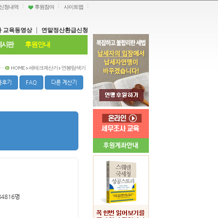
신청내역
후원참여
사이트맵
|
 교육동영상
연말정산환급신청
게시판
후원안내
세테크계산기
연봉탐색기
용후기
FAQ
다른 계산기
84816명