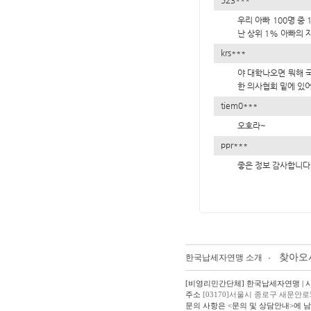
523***
우리 아빠 100명 중
난 상위 1% 아빠의 
krs***
야 대학나오면 뭐해 
한 의사협회 밑에 있
tiem0***
오호라~
ppr***
좋은 정보 감사합니다
찾아오
한국납세자연맹 소개
[비영리민간단체] 한국납세자연맹 | 사업자
주소
[03170]서울시 종로구 새문안로
문의 사항은 <문의 및 상담안내>에 