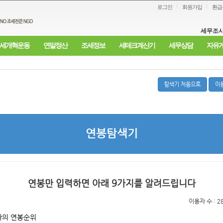
로그인
회원가입
환급
세무조사
세개혁운동
연말정산
조세정보
세테크계산기
세무상담
자유
탐색기 처음으로
이
연봉탐색기
연봉만 입력하면 아래 9가지를 알려드립니다
이용자 수 : 2
나의 연봉순위