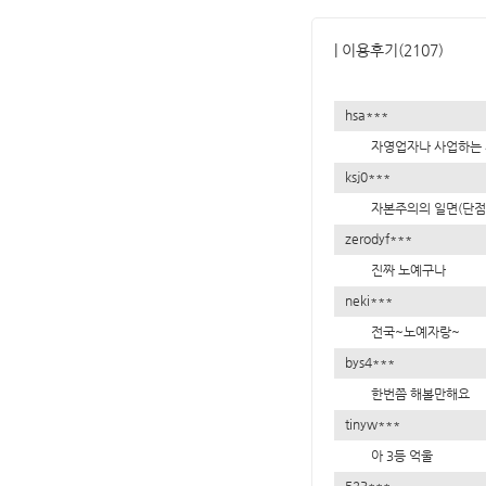
| 이용후기(2107)
hsa***
자영업자나 사업하는 
ksj0***
자본주의의 일면(단점)
zerodyf***
진짜 노예구나
neki***
전국~노예자랑~
bys4***
한번쯤 해볼만해요
tinyw***
아 3등 억울