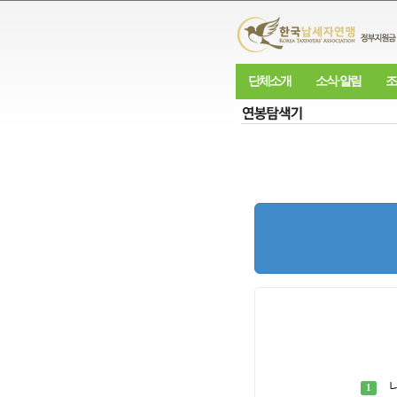
단체소개
소식·알림
조
1