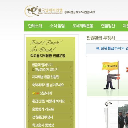
단체소개
소식·알림
조세개혁운동
연말정산
계
전원환급까지의 
01.