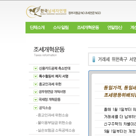
단체소개
소식·알림
조세개혁운동
연말정산
계
- 종교인과세 위헌소송
- 물이용부담금 위헌소송
- 실손보험금 소득공제소송