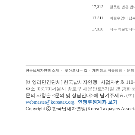
17,312
잘못된 법은 법
17,311
어쩔수없어 납
17,310
너무 억울합니다
한국납세자연맹 소개
찾아오시는 길
개인정보 취급방침
문의
[비영리민간단체] 한국납세자연맹 | 사업자번호 110-82
주소
[03170]서울시 종로구 새문안로5가길 28 광화
문의 사항은 <문의 및 상담안내>에 남겨주세요.
(☞)
webmaster@koreatax.org
|
연맹후원계좌 보기
Copyright ⓒ 한국납세자연맹(Korea Taxpayers Association