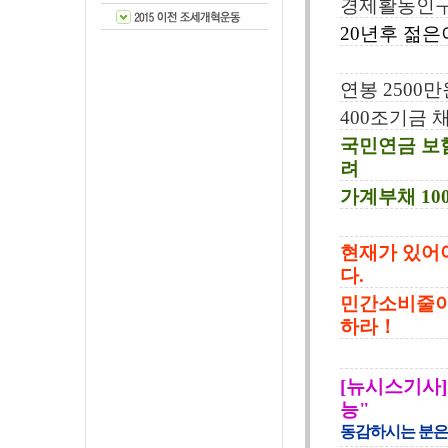
경제활동인구
20년후 젊은
연봉 2500만
400조기금 채
국민연금 보
려
가계부채 10
현재가 있어
다.
민간소비줄이
하라！
[뉴시스기사]
능"
동감하시는 분은 