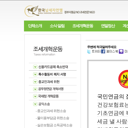
단체소개
소식·알림
조세개혁운동
연말정산
계
주변에 적극알려주세요
국민연금의 잠
건강보험료는
- 종교인과세 위헌소송
기초연금에 
- 물이용부담금 위헌소송
세금 낼 사
- 실손보험금 소득공제소송