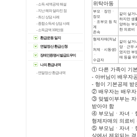
위탁아동
- 소득·세액공제 해설
- 지난 해와 달라진 점
부모ㆍ장인ㆍ
같이 살거
장모
- 최신 상담 사례
하지만 생
ㆍ조부모 등 직
- 종합소득세 상담 사례
양하는 부
계
한 의료비
- 소득금액 100만원
존속
환급운동 일지
형제자매(처남
같이 살거
ㆍ
연말정산 환급신청
양ㆍ근무·
처제ㆍ시동생)
였지만 부
ㆍ
장애인증명서 발급도우미
매 등을 위
수급자
나의 환급내역
① 다른 가족이 기
- 연말정산 환급내역
- 아버님이 배우자
- 형이 기본공제 
② 배우자는 배우자
③ 맞벌이부부는 자
받아야 함
④ 부모님ㆍ자녀ㆍ
형제자매의 의료비 
⑤ 부모님ㆍ자녀ㆍ
상에서 제외되는 