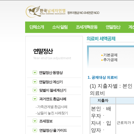
단체소개
소식·알림
조세개혁운동
연말정산
계
연말정산
기본공제
Year-end tax adjustment
추가공제
연말정산 동영상
1. 공제대상 의료비
연말정산 계산기
(1) 지출자별 : 
맞벌이 절세계산기
의료비
과거연도 환급사례
지출자
- 가족관계별 환급사례
본인ㆍ배
- 남들이 놓친 사례찾기
우자ㆍ
조세정보
자녀ㆍ입
근로자가 
양자ㆍ
연말정산 올 가이드