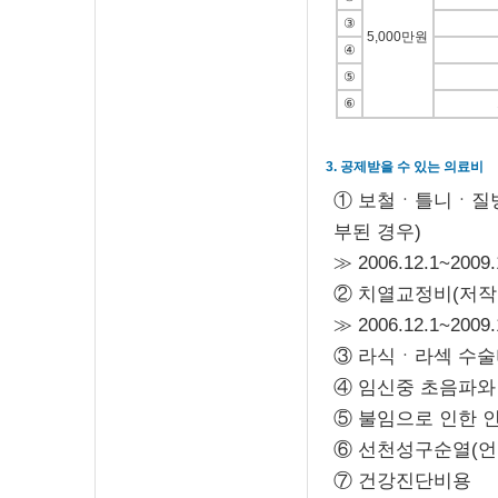
③
5,000만원
④
⑤
⑥
3. 공제받을 수 있는 의료비
① 보철ㆍ틀니ㆍ질병
부된 경우)
≫ 2006.12.1~2
② 치열교정비(저작
≫ 2006.12.1~2
③ 라식ㆍ라섹 수
④ 임신중 초음파와
⑤ 불임으로 인한 
⑥ 선천성구순열(언
⑦ 건강진단비용