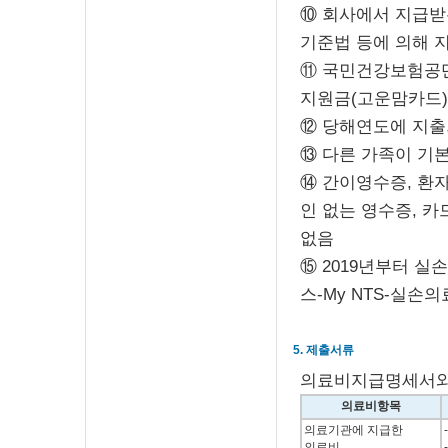
⑩ 회사에서 지급
기준법 등에 의해
⑪ 국민건강보험공
지원금(고운맘카드)
⑫ 당해연도에 지출
⑬ 다른 가족이 기
⑭ 간이영수증, 환
인 없는 영수증,
없음
⑮ 2019년부터 
스-My NTS-실손
5. 제출서류
의료비지급명세서와
의료비항목
의료기관에 지급한
의료비