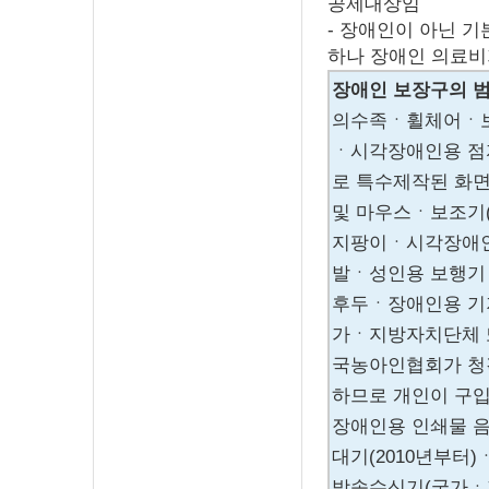
공제대상임
- 장애인이 아닌 
하나 장애인 의료비
장애인 보장구의 
의수족ㆍ휠체어ㆍ
ㆍ시각장애인용 
로 특수제작된 화
및 마우스ㆍ보조기
지팡이ㆍ시각장애
발ㆍ성인용 보행기
후두ㆍ장애인용 기
가ㆍ지방자치단체 또
국농아인협회가 청
하므로 개인이 구
장애인용 인쇄물 음
대기(2010년부터
방송수신기(국가ㆍ