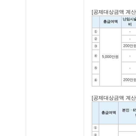
[공제대상금액 계산사
난임시
총급여액
비
①
-
②
-
200만
③
④
-
5,000만원
⑤
-
200만
⑥
[공제대상금액 계산사례
본인ㆍ6
총급여액
①
②