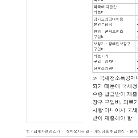
약국에 지급한
의료비
장기요양급여비용
본인부담금
안경ㆍ콘택트렌즈
구입비
보청기ㆍ장애인보장구
구입비
의료기기
구입ㆍ임차비
산후조리원비
≫ 국세청소득공제내
되기 때문에 국세청
수증 발급받아 제출
장구 구입비, 의료
사항 아니어서 국세
받아 제출해야 함
한국납세자연맹 소개
찾아오시는 길
개인정보 취급방침
문의