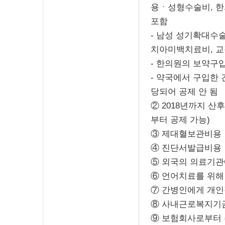
용ㆍ성형수술비, 한
포함
- 남성 성기확대수
치아미백치료비, 교
- 한의원의 보약구
- 약국에서 구입한
당되어 공제 안 됨
② 2018년까지 산
부터 공제 가능)
③ 제대혈보관비용
④ 진단서발급비용
⑤ 외국의 의료기관
⑥ 언어치료를 위해
⑦ 간병인에게 개인
⑧ 사내근로복지기
⑨ 보험회사로부터 