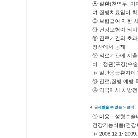
⑧ 질환(천연두, 마
여 질병치료임이 확
⑨ 보험급여 제한 
⑩ 건강보험이 되지
⑪ 진료기간의 초과
정산에서 공제
⑫ 의료기관에 지
비ㆍ정관(포경)수술
≫ 일반응급환자이
⑬ 진료,질병 예방 
⑭ 약국에서 처방전
4. 공제받을 수 없는 의료비
① 미용ㆍ성형수술비
건강기능식품(건강
≫ 2006.12.1~2